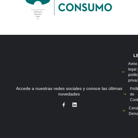
L
Aviso
legal 
políti
priva
Accede a nuestras redes sociales y conoce las últimas
Polít
novedades
de
Cook
Cana
Denu