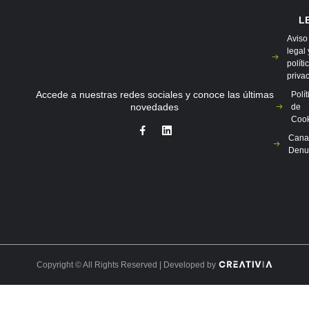
L
Aviso
legal 
políti
priva
Accede a nuestras redes sociales y conoce las últimas
Polít
novedades
de
Cook
Cana
Denu
Copyright © All Rights Reserved | Developed by